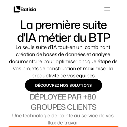
Batisia
La première suite
Solutions
Sécurité
d'IA métier du BTP
Sécurité
Carrières
La seule suite d’IA tout-en un, combinant 
Select Language
création de bases de données et analyse 
documentaire pour optimiser chaque étape de 
CONNEXION
RÉSERVEZ VOTRE DÉMO
vos projets de construction et maximiser la 
productivité de vos équipes.
DÉCOUVREZ NOS SOLUTIONS
DÉPLOYÉE PAR +80 
GROUPES CLIENTS
Une technologie de pointe au service de vos 
flux de travail.