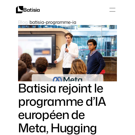
Batisia
Blog
/
batisia-programme-ia
Solutions
Safety
Safety
Career
Select Language
LOG IN
DISCOVER OUR SOLUTIONS
Batisia rejoint le 
programme d’IA 
européen de 
Meta, Hugging 